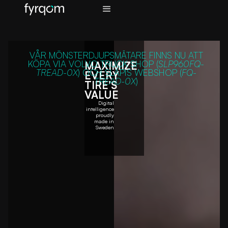
VÅR MÖNSTERDJUPSMÄTARE FINNS NU ATT
KÖPA VIA VOLVO TRUCK SHOP (
SLP960FQ-
MAXIMIZE
TREAD-0X
) OCH SLÄPIS WEBSHOP (
FQ-
EVERY
TREAD-0X
)
TIRE'S
VALUE
Digital
intelligence
proudly
made in
Sweden